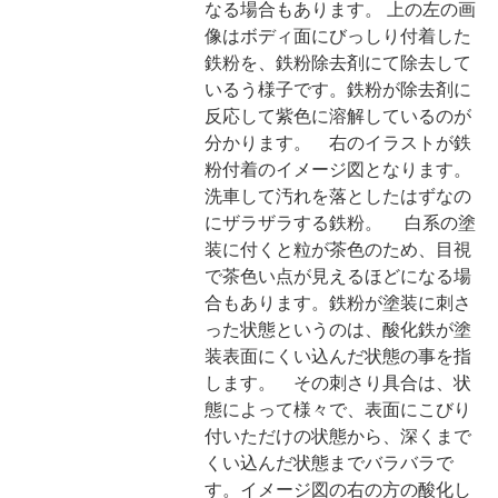
なる場合もあります。 上の左の画
像はボディ面にびっしり付着した
鉄粉を、鉄粉除去剤にて除去して
いるう様子です。鉄粉が除去剤に
反応して紫色に溶解しているのが
分かります。 右のイラストが鉄
粉付着のイメージ図となります。
洗車して汚れを落としたはずなの
にザラザラする鉄粉。 白系の塗
装に付くと粒が茶色のため、目視
で茶色い点が見えるほどになる場
合もあります。鉄粉が塗装に刺さ
った状態というのは、酸化鉄が塗
装表面にくい込んだ状態の事を指
します。 その刺さり具合は、状
態によって様々で、表面にこびり
付いただけの状態から、深くまで
くい込んだ状態までバラバラで
す。イメージ図の右の方の酸化し