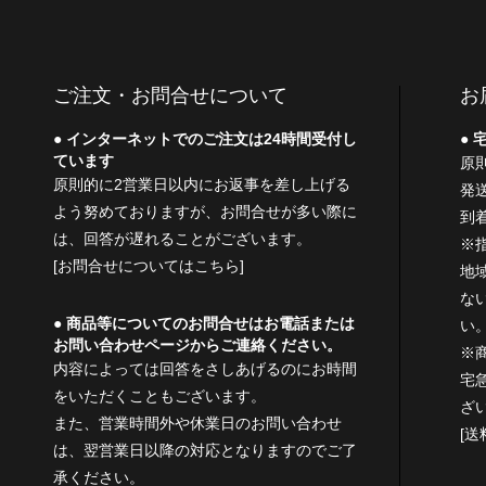
ご注文・お問合せについて
お
インターネットでのご注文は24時間受付し
宅
ています
原
原則的に2営業日以内にお返事を差し上げる
発
よう努めておりますが、お問合せが多い際に
到
は、回答が遅れることがございます。
※
[お問合せについてはこちら]
地
な
商品等についてのお問合せはお電話または
い
お問い合わせページからご連絡ください。
※
内容によっては回答をさしあげるのにお時間
宅
をいただくこともございます。
ざ
また、営業時間外や休業日のお問い合わせ
[
は、翌営業日以降の対応となりますのでご了
承ください。