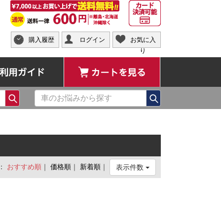
購入履歴
ログイン
お気に入
り
ご利用ガイド
カートを見る
検索
検索
：
おすすめ順
｜
価格順
｜
新着順
｜
表示件数