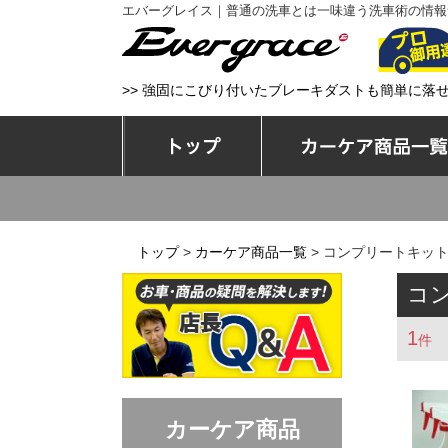
エバーグレイス｜普通の洗車とは一味違う洗車術の情報
エバーグレイス
>> 強固にこびり付いたブレーキダストも簡単に落
トップ
トップ
>
カーケア商品一覧
> コンプリートキッ
コ
1
件
カーケア商品