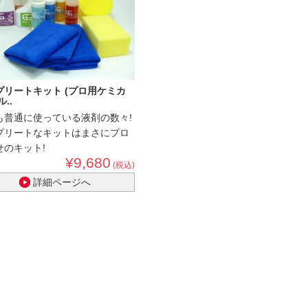
プリートキット (プロ用ケミカ
..
も普通に使っている液剤の数々!
プリートなキットはまさにプロ
せのキット!
¥9,680
(税込)
詳細ページへ