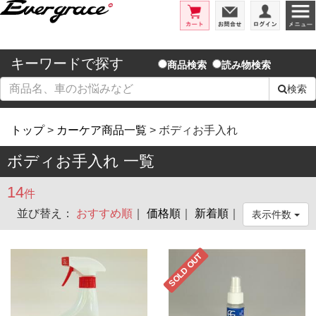
エバーグレイス/洗車用品とコーテ
カート
お問合せ
ログイ
キーワードで探す
商品検索
読み物検索
検索
トップ
>
カーケア商品一覧
> ボディお手入れ
ボディお手入れ 一覧
14
件
並び替え：
おすすめ順
｜
価格順
｜
新着順
｜
表示件数
SOLD OUT