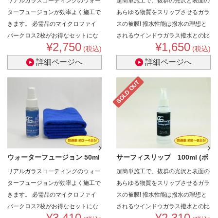
リアルガラスコーティングのウォー
超簡単施工で、抜群の光沢と表面の
セット (..
ディ用 超..
ターフュージョンが効率よく施工で
あらゆる物質をスリップさせるガラ
きます。
必需品のマイクロファイ
スの被膜!
撥水性能は撥水の理想と
バークロス2枚がお得なセットにな
されるウインドウガラス撥水との比
¥2,750
¥1,650
っています。
較でも遜色なく、ボディコーティン
(税込)
(税込)
グ最高クラスの超撥水性能を実現!
詳細ページへ
詳細ページへ
撥水好きなら誰しも考えた事がある
「ウインドウガラスの撥水コーティ
SOLD OUT
ングのよう超撥水がボディに施工出
来たら…」、そんな要望にお応えし
ます!
ウォーターフュージョン 50ml
サーフィスリップ 100ml (ボ
リアルガラスコーティングのウォー
超簡単施工で、抜群の光沢と表面の
セット (..
ディ用 ..
ターフュージョンが効率よく施工で
あらゆる物質をスリップさせるガラ
きます。
必需品のマイクロファイ
スの被膜!
撥水性能は撥水の理想と
バークロス2枚がお得なセットにな
されるウインドウガラス撥水との比
¥3,410
¥2,310
っています。
較でも遜色なく、ボディコーティン