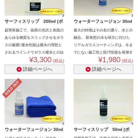
サーフィスリップ 200ml (ボ
ウォーターフュージョン 30ml
超簡単施工で、抜群の光沢と表面の
最大の特徴はその名の通り、水との
ディ用 ..
(ボディ..
あらゆる物質をスリップさせるガラ
融合。
新発想の水を味方に付けた
スの被膜!
撥水性能は撥水の理想と
リアルガラスコーティングは、今ま
されるウインドウガラス撥水との比
でにない施工性と防汚性能を発揮す
¥3,300
¥1,980
較でも遜色なく、ボディコーティン
る事を実現しました。
(税込)
(税込)
グ最高クラスの超撥水性能を実現!
詳細ページへ
詳細ページへ
撥水好きなら誰しも考えた事がある
「ウインドウガラスの撥水コーティ
SOLD OUT
ングのよう超撥水がボディに施工出
来たら…」、そんな要望にお応えし
ます!
ウォーターフュージョン 30ml
サーフィスリップ 50ml (ボ