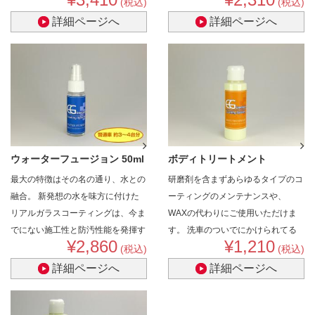
(税込)
(税込)
グ最高クラスの超撥水性能を実現!
詳細ページへ
詳細ページへ
撥水好きなら誰しも考えた事がある
「ウインドウガラスの撥水コーティ
ングのよう超撥水がボディに施工出
来たら…」、そんな要望にお応えし
ます!
ウォーターフュージョン 50ml
ボディトリートメント
最大の特徴はその名の通り、水との
研磨剤を含まずあらゆるタイプのコ
(ボディ..
100ml (ボディ..
融合。
新発想の水を味方に付けた
ーティングのメンテナンスや、
リアルガラスコーティングは、今ま
WAXの代わりにご使用いただけま
でにない施工性と防汚性能を発揮す
す。
洗車のついでにかけられてる
¥2,860
¥1,210
る事を実現しました。
万能リキッドタイプトリートメン
(税込)
(税込)
ト。
詳細ページへ
詳細ページへ