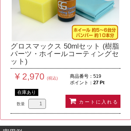
グロスマックス 50mlセット (樹脂
パーツ・ホイールコーティングセ
ット)
¥ 2,970
商品番号：
519
(税込)
ポイント：
27
Pt
在庫あり
カートに入れる
数量