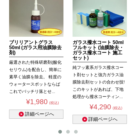
ブリリアントグラス
ガラス撥水コート 50ml
50ml (ガラス用油膜除去
フルキット (油膜除去・
剤)
ガラス撥水コート 施工
セット)
厳選された特殊研磨剤(酸化
純フッ素系ガラス撥水コー
セリウム)を配合し、簡単に
ト剤セットと強力ガラス油
素早く油膜を除去。 軽度の
膜除去剤セットの合わせ技!
ウォータースポットならば
このキットがあれば、下地
これでバッチリ落とせ...
処理から撥水コーティン...
¥1,980
(税込)
¥4,290
(税込)
詳細ページへ
詳細ページへ