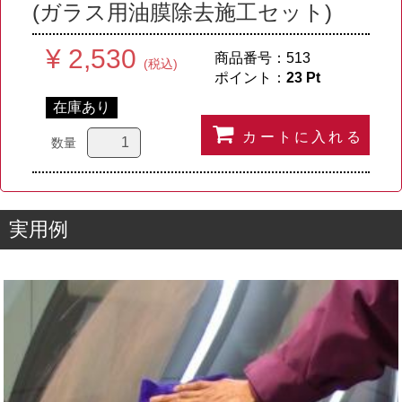
(ガラス用油膜除去施工セット)
¥ 2,530
商品番号：
513
(税込)
ポイント：
23
Pt
在庫あり
カートに入れる
数量
実用例