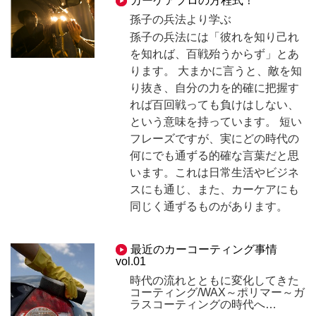
カーケアプロの方程式！
孫子の兵法より学ぶ
孫子の兵法には「彼れを知り己れ
を知れば、百戦殆うからず」とあ
ります。 大まかに言うと、敵を知
り抜き、自分の力を的確に把握す
れば百回戦っても負けはしない、
という意味を持っています。 短い
フレーズですが、実にどの時代の
何にでも通ずる的確な言葉だと思
います。これは日常生活やビジネ
スにも通じ、また、カーケアにも
同じく通ずるものがあります。
最近のカーコーティング事情
vol.01
時代の流れとともに変化してきた
コーティング/WAX～ポリマー～ガ
ラスコーティングの時代へ…