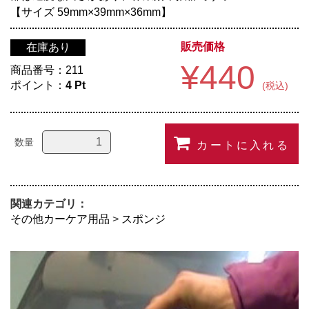
【サイズ 59mm×39mm×36mm】
販売価格
在庫あり
¥440
商品番号：
211
ポイント：
4
Pt
(税込)
数量
カートに入れる
関連カテゴリ：
その他カーケア用品
>
スポンジ