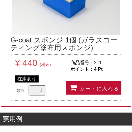
G-coat スポンジ 1個 (ガラスコー
ティング塗布用スポンジ)
¥ 440
商品番号：
211
(税込)
ポイント：
4
Pt
在庫あり
カートに入れる
数量
実用例