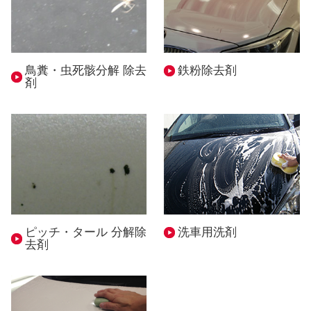
鳥糞・虫死骸分解 除去
鉄粉除去剤
剤
ピッチ・タール 分解除
洗車用洗剤
去剤