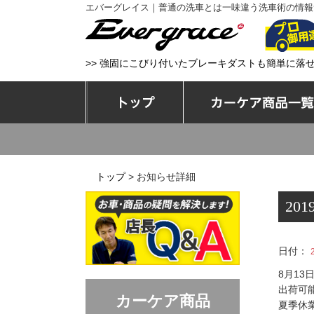
エバーグレイス｜普通の洗車とは一味違う洗車術の情報
エバーグレイス
>> 強固にこびり付いたブレーキダストも簡単に落
トップ
トップ
> お知らせ詳細
20
日付：
8月13
出荷可
カーケア商品
夏季休