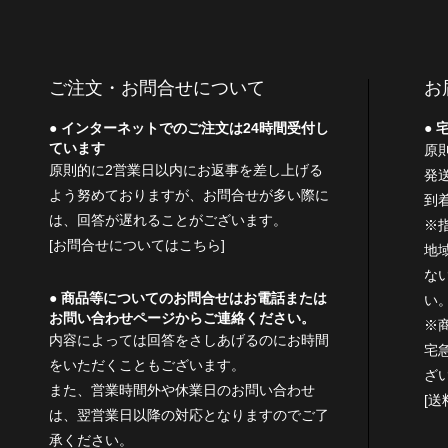
ご注文・お問合せについて
お
インターネットでのご注文は24時間受付し
宅
ています
原
原則的に2営業日以内にお返事を差し上げる
発
よう努めておりますが、お問合せが多い際に
到
は、回答が遅れることがございます。
※
[お問合せについてはこちら]
地
な
商品等についてのお問合せはお電話または
い
お問い合わせページからご連絡ください。
※
内容によっては回答をさしあげるのにお時間
宅
をいただくこともございます。
ざ
また、営業時間外や休業日のお問い合わせ
[
は、翌営業日以降の対応となりますのでご了
承ください。