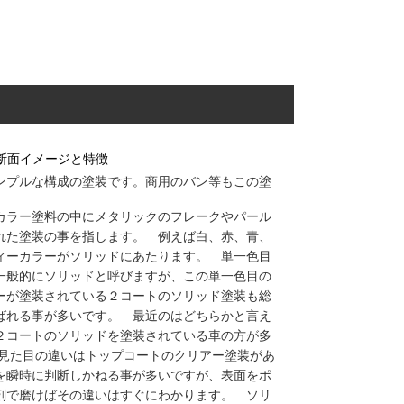
断面イメージと特徴
ンプルな構成の塗装です。商用のバン等もこの塗
カラー塗料の中にメタリックのフレークやパール
れた塗装の事を指します。 例えば白、赤、青、
ィーカラーがソリッドにあたります。 単一色目
一般的にソリッドと呼びますが、この単一色目の
ーが塗装されている２コートのソリッド塗装も総
ばれる事が多いです。 最近のはどちらかと言え
２コートのソリッドを塗装されている車の方が多
と見た目の違いはトップコートのクリアー塗装があ
を瞬時に判断しかねる事が多いですが、表面をポ
剤で磨けばその違いはすぐにわかります。 ソリ