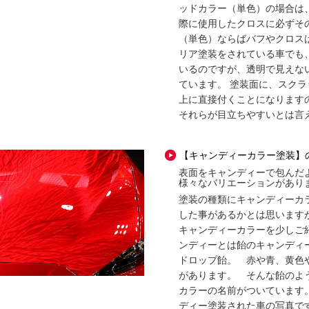
ッドカラー（単色）の場合は
際に使用したクロスに必ずそ
（単色）ならばバフやクロス
リア塗装をされている車でも
いるのですが、透明で見えな
ています。 塗装面に、スク
上に直接付くことになります
それらが目立ちやすいとは言
【キャンディーカラー塗装】
表面をキャンディーで包んだ
様々なバリエーションがあり
塗装の種類にキャンディーカ
した事があるかとは思います
キャンディーカラーを少しご
ンディーとは飴のキャンディ
ドロップ飴。 赤や青、黄色
があります。 そんな飴のよ
カラーの名前がついています
ディー塗装された車の写真で