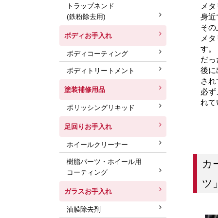
トラップネンド
メタ
(鉄粉除去用)
身近
その
ボディお手入れ
メタ
す。
ボディコーティング
だっ
後に
ボディトリートメント
され
塗装補修用品
必ず
れて
ポリッシングリキッド
足回りお手入れ
ホイールクリーナー
樹脂パーツ・ホイール用
カ
コーティング
ツ
ガラスお手入れ
油膜除去剤