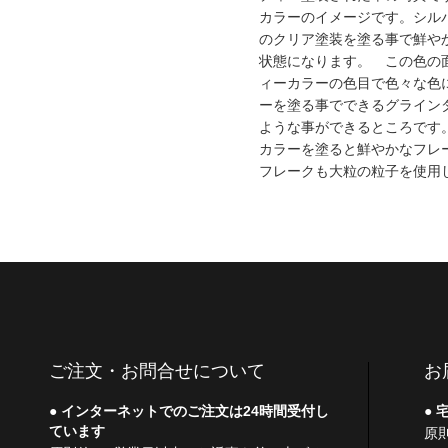
カラーのイメージです。シル
のクリア塗装を塗る事で鮮や
状態になります。 この色の
ィーカラーの色目で色々な色
ーを塗る事でできるグライン
ような事ができるところです
カラーを塗ると鮮やかなフレ
フレークも大粒の粒子を使用
ご注文・お問合せについて
お
インターネットでのご注文は24時間受付し
宅
ています
原