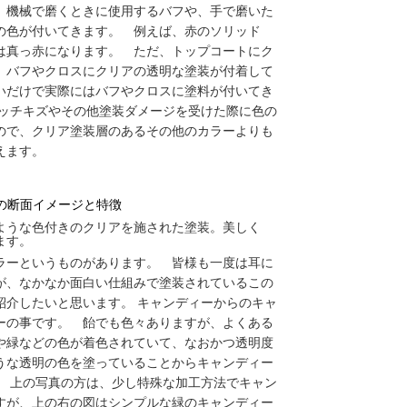
、機械で磨くときに使用するバフや、手で磨いた
の色が付いてきます。 例えば、赤のソリッド
は真っ赤になります。 ただ、トップコートにク
、バフやクロスにクリアの透明な塗装が付着して
いだけで実際にはバフやクロスに塗料が付いてき
ラッチキズやその他塗装ダメージを受けた際に色の
ので、クリア塗装層のあるその他のカラーよりも
えます。
の断面イメージと特徴
ような色付きのクリアを施された塗装。美しく
ます。
ラーというものがあります。 皆様も一度は耳に
が、なかなか面白い仕組みで塗装されているこの
紹介したいと思います。 キャンディーからのキャ
ーの事です。 飴でも色々ありますが、よくある
や緑などの色が着色されていて、なおかつ透明度
うな透明の色を塗っていることからキャンディー
。 上の写真の方は、少し特殊な加工方法でキャン
すが、上の右の図はシンプルな緑のキャンディー