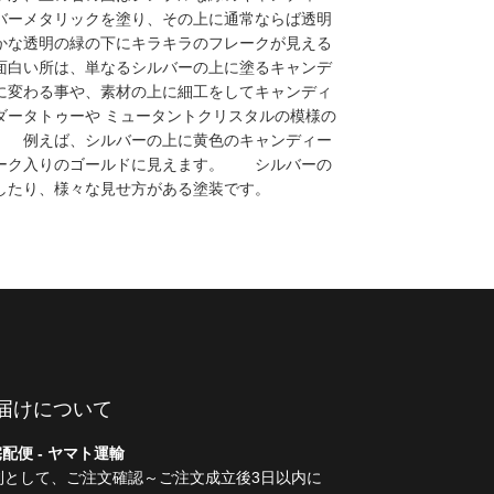
バーメタリックを塗り、その上に通常ならば透明
かな透明の緑の下にキラキラのフレークが見える
面白い所は、単なるシルバーの上に塗るキャンデ
に変わる事や、素材の上に細工をしてキャンディ
ダータトゥーや ミュータントクリスタルの模様の
。 例えば、シルバーの上に黄色のキャンディー
ーク入りのゴールドに見えます。 シルバーの
したり、様々な見せ方がある塗装です。
届けについて
配便 - ヤマト運輸
則として、ご注文確認～ご注文成立後3日以内に