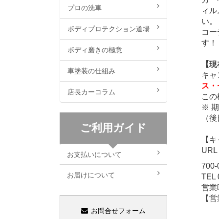
プロの洗車
ィル
い。
ボディプロテクション道場
コー
す！
ボディ磨きの極意
【現
車塗装の仕組み
キャ
ス・
店長カーコラム
この
※ 
（後
ご利用ガイド
【キ
UR
お支払いについて
700
お届けについて
TEL 
営業
【営
お問合せフォーム