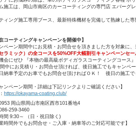
ム施工は、岡山市南区のカーコーティングの専門店 エバーグ
ティング施工専用ブース、最新特殊機材を完備して熟練した専
在コーティングキャンペーンを開催中】
ンペーン期間中にお見積・お問合せを頂きました方を対象に、
セラミック）の全コースを50%
OFF大幅割引キャンペーンセー
機会にぜひ 『本物の最高級ボディガラスコーティングコース』
期間中にお見積り・お問合せ頂ければ、後日施工でもキャンペ
日納車予定のお車でもお問合せ頂ければＯＫ！ 後日の施工で
ャンペーン期間・詳細は下記リンクよりご確認ください】
L：
https://okayama-coating.club/
-0953 岡山県岡山市南区西市101番地4
086-259-3460
時間 9:30～ （日・祝日除く)
業時間外でもお問合せ・ご入庫・納車等のご対応可能です】