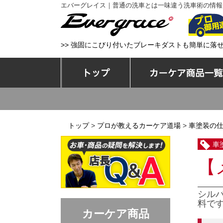
エバーグレイス｜普通の洗車とは一味違う洗車術の情報
エバーグレイス
>> 強固にこびり付いたブレーキダストも簡単に落
トップ
トップ
>
プロが教えるカーケア道場
>
車塗装の
車
【
シル
料で
カーケア商品