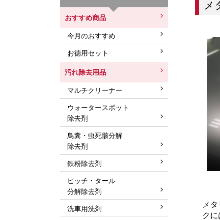
メ
おすすめ商品
今月のおすすめ
お徳用セット
汚れ除去用品
マルチクリーナー
ウォータースポット
除去剤
鳥糞・虫死骸分解
除去剤
鉄粉除去剤
ピッチ・タール
分解除去剤
メ
タ
洗車用洗剤
クに